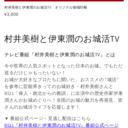
村井美樹と伊東潤のお城活TV オリジナル御城印帳
通
¥3,000
常
価
格
コ
村井美樹と伊東潤のお城活TV
レ
テレビ番組『村井美樹と伊東潤のお城活TV』とは
ク
今や世界の人気スポットとなった日本のお城。でもただ
シ
巡るだけじゃもったいない！
お城が大好きなプロたちに聞いた、おススメの ”城活”
ョ
を参考に芸能界きってのお城好き・村井美樹さんと
ン
BS11「偉人・敗北からの教訓」に出演中の歴史作家伊東
潤さんがお城めぐりへ！全国のお城の魅力を再発見、皆
:
さんのお城活ライフを応援します！
▼ 番組公式ページ・見逃し配信はこちら
BS11『村井美樹と伊東潤のお城活TV』番組公式ページ