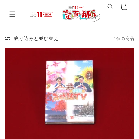
コンテ
ー
ンツに
進む
ト
絞り込みと並び替え
1個の商品